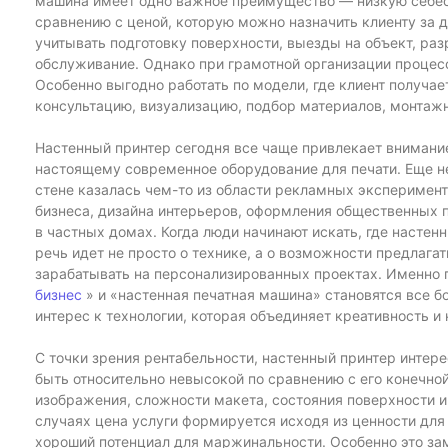
машина имеет одно важное преимущество — низкую себес
сравнению с ценой, которую можно назначить клиенту за 
учитывать подготовку поверхности, выезды на объект, раз
обслуживание. Однако при грамотной организации процес
Особенно выгодно работать по модели, где клиент получает
консультацию, визуализацию, подбор материалов, монта
Настенный принтер сегодня все чаще привлекает внимание
настоящему современное оборудование для печати. Еще н
стене казалась чем-то из области рекламных эксперименто
бизнеса, дизайна интерьеров, оформления общественных 
в частных домах. Когда люди начинают искать, где настен
речь идет не просто о технике, а о возможности предлагат
зарабатывать на персонализированных проектах. Именно 
бизнес
» и «настенная печатная машина» становятся все 
интерес к технологии, которая объединяет креативность и
С точки зрения рентабельности, настенный принтер интер
быть относительно невысокой по сравнению с его конечной
изображения, сложности макета, состояния поверхности и
случаях цена услуги формируется исходя из ценности для к
хороший потенциал для маржинальности. Особенно это зам