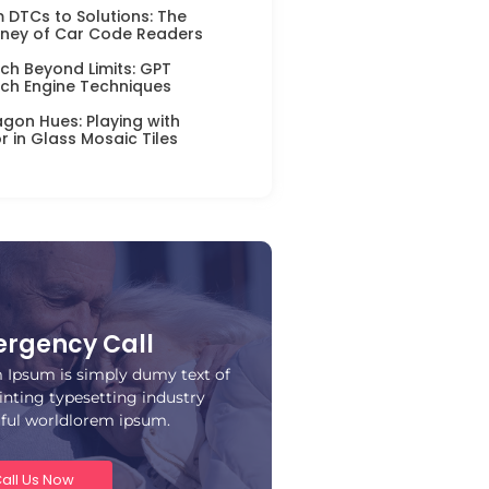
 DTCs to Solutions: The
ney of Car Code Readers
ch Beyond Limits: GPT
ch Engine Techniques
gon Hues: Playing with
r in Glass Mosaic Tiles
rgency Call
 Ipsum is simply dumy text of
inting typesetting industry
iful worldlorem ipsum.
all Us Now