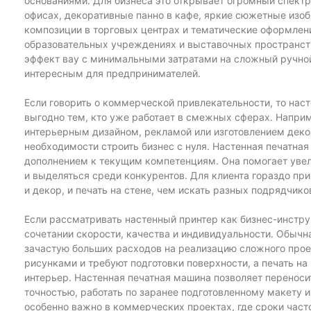
основаниями. Для бизнеса это открывает огромный спектр
офисах, декоративные панно в кафе, яркие сюжетные изо
композиции в торговых центрах и тематические оформлени
образовательных учреждениях и выставочных пространств
эффект вау с минимальными затратами на сложный ручной 
интересным для предпринимателей.
Если говорить о коммерческой привлекательности, то нас
выгодно тем, кто уже работает в смежных сферах. Напри
интерьерным дизайном, рекламой или изготовлением деко
необходимости строить бизнес с нуля. Настенная печатна
дополнением к текущим компетенциям. Она помогает увел
и выделяться среди конкурентов. Для клиента гораздо при
и декор, и печать на стене, чем искать разных подрядчико
Если рассматривать настенный принтер как бизнес-инстру
сочетании скорости, качества и индивидуальности. Обычн
зачастую больших расходов на реализацию сложного прое
рисунками и требуют подготовки поверхности, а печать на 
интерьер. Настенная печатная машина позволяет переноси
точностью, работать по заранее подготовленному макету и
особенно важно в коммерческих проектах, где сроки част