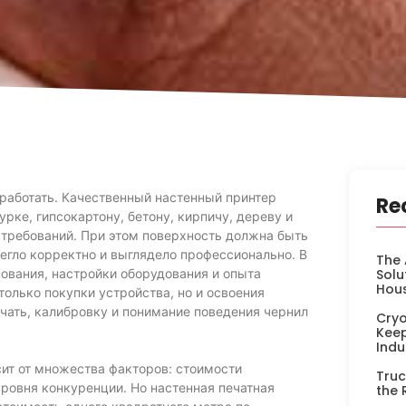
работать. Качественный настенный принтер
Re
рке, гипсокартону, бетону, кирпичу, дереву и
 требований. При этом поверхность должна быть
легло корректно и выглядело профессионально. В
The 
нования, настройки оборудования и опыта
Solu
Hou
только покупки устройства, но и освоения
чать, калибровку и понимание поведения чернил
Cryo
Keep
Indu
сит от множества факторов: стоимости
Truc
 уровня конкуренции. Но настенная печатная
the 