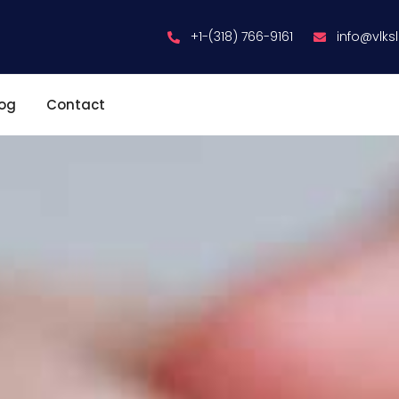
+1-(318) 766-9161
info@vlks
log
Contact