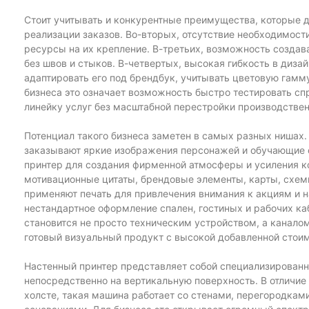
Стоит учитывать и конкурентные преимущества, которые д
реализации заказов. Во-вторых, отсутствие необходимости
ресурсы на их крепление. В-третьих, возможность созда
без швов и стыков. В-четвертых, высокая гибкость в диза
адаптировать его под брендбук, учитывать цветовую гамм
бизнеса это означает возможность быстро тестировать сп
линейку услуг без масштабной перестройки производствен
Потенциал такого бизнеса заметен в самых разных нишах
заказывают яркие изображения персонажей и обучающие 
принтер для создания фирменной атмосферы и усиления к
мотивационные цитаты, брендовые элементы, карты, схем
применяют печать для привлечения внимания к акциям и н
нестандартное оформление спален, гостиных и рабочих каб
становится не просто техническим устройством, а канало
готовый визуальный продукт с высокой добавленной стои
Настенный принтер представляет собой специализированн
непосредственно на вертикальную поверхность. В отличие 
холсте, такая машина работает со стенами, перегородка