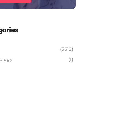
ories
(3612)
ology
(1)