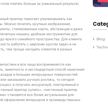
готов платить больше за уникальный результат,
енный принтер помогает реализовывать как
Categ
ы. Можно печатать крупные изображения,
менты, стилизованные карты, абстракции и даже
ю печатную машину удобным инструментом для
Blog
до яркого семейного пространства. Для клиента
жность работать с широким кругом задач и не
Techn
ть, тем проще находить клиентов в разных
антастики и все чаще воспринимается как
ь, заметность и нестандартный способ нанесения
фасадов и больших интерьерных поверхностей
или заказывать ручную роспись, то сегодня
роцесс и получать аккуратный, повторяемый и
тенный принтер купить», «настенный принтер
ина» становятся все более актуальными для
дий оформления интерьеров и производственных