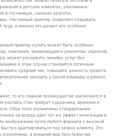
 возможностей. Можно печатать логотипы в
бражения в детских комнатах, рекламные
я в гостиницах, салонах красоты,
ах. Настенный принтер позволяет создавать
труд, и именно это делает его особенно
тенный принтер купить может быть особенно
мер, компания, занимающаяся ремонтом, отделкой,
ра, может расширить линейку услуг без
я машина в этом случае становится логичным
ичивать средний чек, повышать ценность проекта
влекательнее заказать у одной команды и ремонт,
в.
мент, то его главное преимущество заключается в
ая роспись стен требует художника, времени и
кта. Обои тоже ограничены стандартными
пленке не всегда дает тот же эффект интеграции в
ть изображение почти любого формата с высокой
 быстро адаптироваться под запрос клиента. Это
о ограничены, а внешний вид пространства