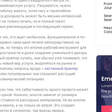
тоимость одного квадратного метра по
From
дизайнерскую услугу. Разумеется, нужно
Jour
работку макета, логистику и гарантийное
Sear
са доходность может быть весьма интересной.
Sear
 не только печать, но и полный пакет:
жные рекомендации и последующий сервис.
Hexa
Colo
 тех, кто ищет необычное, функциональное и по-
едавно сама идея печати непосредственно на
в, но теперь это вполне рабочий инструмент для
пространств и даже создания уникального декора
ный принтер купить, они обычно уже понимают, что
ь новый вид услуги, выделяться на рынке и
поэтому запросы вроде «
настенный принтер
более популярными: они отражают растущий
Eme
 коммерческий потенциал.
Lorem
есен тем, что себестоимость одного проекта может
the pr
 ценой. Конечно, многое зависит от размера
beaut
 стоимости расходных материалов. Но во многих
лиента, а не только из затрат. Это создает
C
етно в сегментах, где важны имидж,