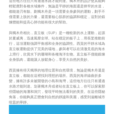
這些地方往往只有通過水路才能到達。獨木舟的設計使其能夠
輕鬆應對各種水域條件，無論是平靜的海面還是狹窄的水道，
都能遊刃有餘。劃獨木舟是一項需要全身參與的運動，劃手不
僅需要上肢的力量，還需要核心肌群的協調和穩定，這對於鍛
煉體能和提高心肺功能有很大的幫助。
與獨木舟相比，直立板（SUP）是一種較新的水上運動，起源
於夏威夷，迅速風靡全球。站在穩定的板子上，用長桨推動前
行，這項運動強調平衡感和全身的協調性。西貢的平靜水域為
直立板運動提供了完美的場地，參與者可以在清澈見底的海水
上滑行，欣賞水下的珊瑚和各種海洋生物。直立板不僅能鍛煉
全身肌肉，還能讓人放鬆身心，享受大自然的美妙。
西貢擁有得天獨厚的地理位置和自然環境，無論是獨木舟還是
直立板，都能在這裡找到理想的場所。西貢的海岸線曲折多
變，擁有許多未被開發的小島和海灣，這些地方往往只有通過
水路才能到達。划著獨木舟或者站在直立板上，你可以探索那
些隱秘的海灘和洞穴，發現平時無法看到的美景。在這些隱秘
角落，你能夠真正體會到自然的靜謐和美麗，感受到遠離城市
喧囂的寧靜。