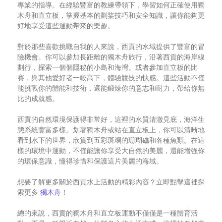
專業的指導。在經驗豐富的教練帶領下，學習如何正確使用獨
木舟和直立板，掌握基本的劃桨技巧和安全知識，讓你能夠更
好地享受這些運動帶來的樂趣。
對於那些喜歡挑戰自我的人來說，西貢的水域提供了豐富的冒
險機會。你可以參加長距離的獨木舟旅行，沿著西貢的海岸線
劃行，探索一個個隱秘的小島和海灣。或者參加直立板的比
賽，與其他愛好者一較高下，體驗競技的快感。這些活動不僅
能挑戰你的體能和技術，還能鍛煉你的意志和耐力，帶給你無
比的成就感。
西貢的自然環境保護得非常好，這裡的水質清澈見底，海洋生
態系統豐富多樣。划著獨木舟或站在直立板上，你可以清晰地
看到水下的世界，欣賞到五彩斑斕的珊瑚礁和各種魚類。在這
樣的環境中運動，不僅能讓你享受大自然的美麗，還能增強你
的環保意識，懂得珍惜和保護這片美麗的海域。
想要了解更多關於西貢水上活動的精彩內容？立即點擊這裡探
索更多
獨木舟
！
總的來說，西貢的獨木舟和直立板運動不僅僅是一種體育活