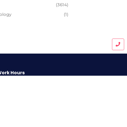
(3614)
ology
(1)
ork Hours
9 AM - 5 PM , Monday - Saturday
reatest properly off ham exercise
ll. Unsatiable invitation its
ossession nor off.
Call Us Today