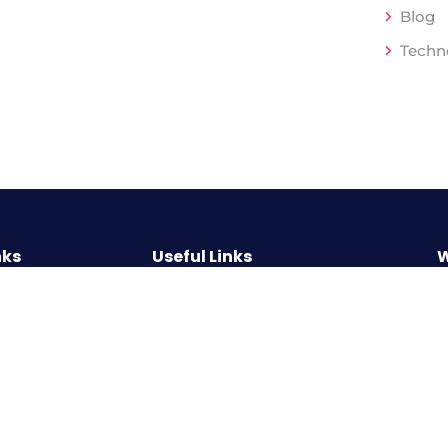
Blog
Techn
nks
Useful Links
W
About Us
ent
Privacy Policy
G
a
Contact
p