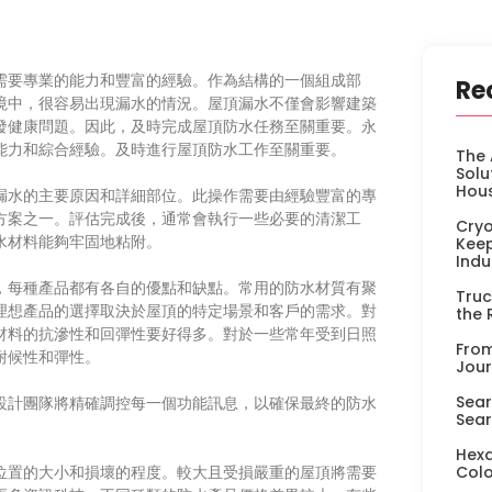
需要專業的能力和豐富的經驗。作為結構的一個組成部
Re
境中，很容易出現漏水的情況。屋頂漏水不僅會影響建築
發健康問題。因此，及時完成屋頂防水任務至關重要。永
能力和綜合經驗。及時進行屋頂防水工作至關重要。
The 
Solu
Hou
漏水的主要原因和詳細部位。此操作需要由經驗豐富的專
方案之一。評估完成後，通常會執行一些必要的清潔工
Cryo
水材料能夠牢固地粘附。
Keep
Indu
，每種產品都有各自的優點和缺點。常用的防水材質有聚
Truc
理想產品的選擇取決於屋頂的特定場景和客戶的需求。對
the 
材料的抗滲性和回彈性要好得多。對於一些常年受到日照
From
耐候性和彈性。
Jour
Sear
設計團隊將精確調控每一個功能訊息，以確保最終的防水
Sear
Hexa
Colo
位置的大小和損壞的程度。較大且受損嚴重的屋頂將需要