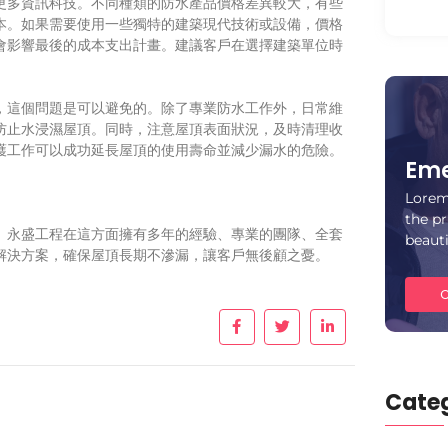
更多資訊科技。不同種類的防水產品價格差異較大，有些
本。如果需要使用一些獨特的建築現代技術或設備，價格
會影響最後的成本支出計畫。建議客戶在選擇建築單位時
，這個問題是可以避免的。除了專業防水工作外，日常維
防止水浸濕屋頂。同時，注意屋頂表面狀況，及時清理收
護工作可以成功延長屋頂的使用壽命並減少漏水的危險。
Eme
Lorem
the pr
。永盛工程在這方面擁有多年的經驗、專業的團隊、全套
beaut
解決方案，確保屋頂長期不滲漏，讓客戶無後顧之憂。
C
Categ