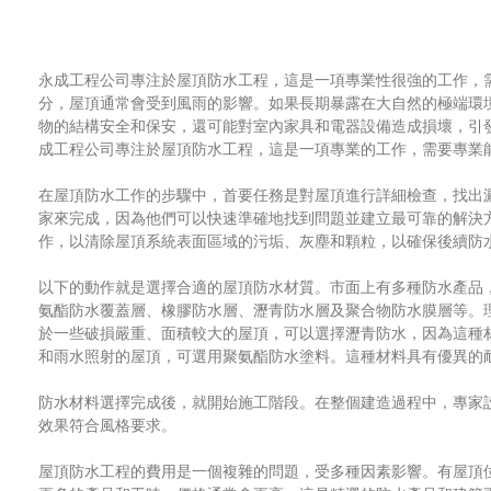
永成工程公司專注於屋頂防水工程，這是一項專業性很強的工作，
分，屋頂通常會受到風雨的影響。如果長期暴露在大自然的極端環
物的結構安全和保安，還可能對室內家具和電器設備造成損壞，引
成工程公司專注於屋頂防水工程，這是一項專業的工作，需要專業
在屋頂防水工作的步驟中，首要任務是對屋頂進行詳細檢查，找出
家來完成，因為他們可以快速準確地找到問題並建立最可靠的解決
作，以清除屋頂系統表面區域的污垢、灰塵和顆粒，以確保後續防
以下的動作就是選擇合適的屋頂防水材質。市面上有多種防水產品
氨酯防水覆蓋層、橡膠防水層、瀝青防水層及聚合物防水膜層等。
於一些破損嚴重、面積較大的屋頂，可以選擇瀝青防水，因為這種
和雨水照射的屋頂，可選用聚氨酯防水塗料。這種材料具有優異的
防水材料選擇完成後，就開始施工階段。在整個建造過程中，專家
效果符合風格要求。
屋頂防水工程的費用是一個複雜的問題，受多種因素影響。有屋頂