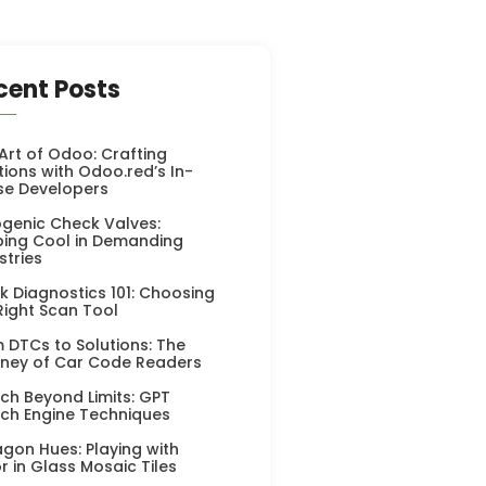
cent Posts
Art of Odoo: Crafting
tions with Odoo.red’s In-
se Developers
genic Check Valves:
ing Cool in Demanding
stries
k Diagnostics 101: Choosing
Right Scan Tool
 DTCs to Solutions: The
ney of Car Code Readers
ch Beyond Limits: GPT
ch Engine Techniques
gon Hues: Playing with
r in Glass Mosaic Tiles