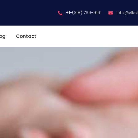
+1-(318) 766-9161
info@vlks
log
Contact