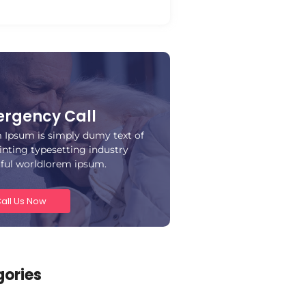
rgency Call
 Ipsum is simply dumy text of
inting typesetting industry
iful worldlorem ipsum.
all Us Now
ories