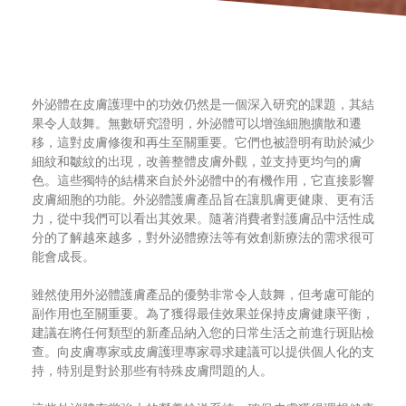
外泌體在皮膚護理中的功效仍然是一個深入研究的課題，其結
果令人鼓舞。無數研究證明，外泌體可以增強細胞擴散和遷
移，這對皮膚修復和再生至關重要。它們也被證明有助於減少
細紋和皺紋的出現，改善整體皮膚外觀，並支持更均勻的膚
色。這些獨特的結構來自於外泌體中的有機作用，它直接影響
皮膚細胞的功能。外泌體護膚產品旨在讓肌膚更健康、更有活
力，從中我們可以看出其效果。隨著消費者對護膚品中活性成
分的了解越來越多，對外泌體療法等有效創新療法的需求很可
能會成長。
雖然使用外泌體護膚產品的優勢非常令人鼓舞，但考慮可能的
副作用也至關重要。為了獲得最佳效果並保持皮膚健康平衡，
建議在將任何類型的新產品納入您的日常生活之前進行斑貼檢
查。向皮膚專家或皮膚護理專家尋求建議可以提供個人化的支
持，特別是對於那些有特殊皮膚問題的人。