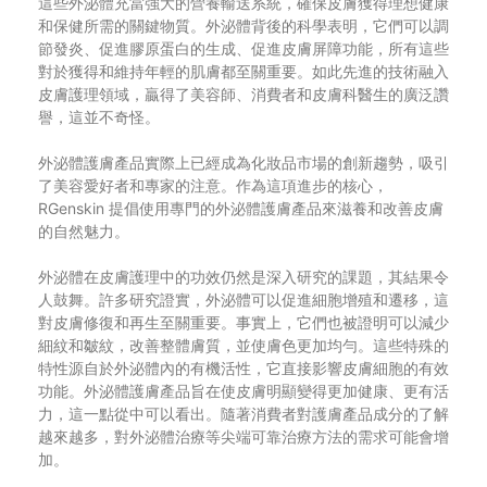
這些外泌體充當強大的營養輸送系統，確保皮膚獲得理想健康
和保健所需的關鍵物質。外泌體背後的科學表明，它們可以調
節發炎、促進膠原蛋白的生成、促進皮膚屏障功能，所有這些
對於獲得和維持年輕的肌膚都至關重要。如此先進的技術融入
皮膚護理領域，贏得了美容師、消費者和皮膚科醫生的廣泛讚
譽，這並不奇怪。
外泌體護膚產品實際上已經成為化妝品市場的創新趨勢，吸引
了美容愛好者和專家的注意。作為這項進步的核心，
RGenskin 提倡使用專門的外泌體護膚產品來滋養和改善皮膚
的自然魅力。
外泌體在皮膚護理中的功效仍然是深入研究的課題，其結果令
人鼓舞。許多研究證實，外泌體可以促進細胞增殖和遷移，這
對皮膚修復和再生至關重要。事實上，它們也被證明可以減少
細紋和皺紋，改善整體膚質，並使膚色更加均勻。這些特殊的
特性源自於外泌體內的有機活性，它直接影響皮膚細胞的有效
功能。外泌體護膚產品旨在使皮膚明顯變得更加健康、更有活
力，這一點從中可以看出。隨著消費者對護膚產品成分的了解
越來越多，對外泌體治療等尖端可靠治療方法的需求可能會增
加。