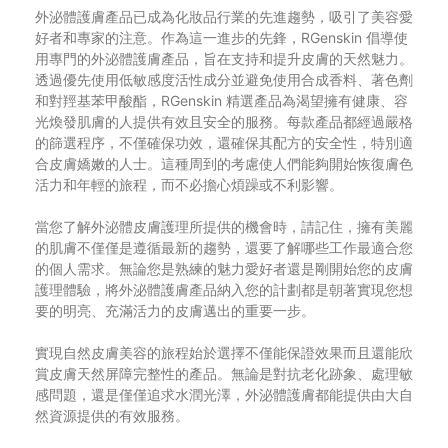
外泌體護膚產品已成為化妝品行業的先進趨勢，吸引了美容愛
好者和專家的注意。作為這一進步的先鋒，RGenskin 倡導使
用專門的外泌體護膚產品，旨在支持和提升皮膚的天然魅力。
透過優先使用低敏感度活性成分並避免使用合成香料、著色劑
和對羥基苯甲酸酯，RGenskin 精選產品為渴望擁有健康、容
光煥發肌膚的人提供有效且安全的服務。每款產品都經過嚴格
的篩選程序，不僅確保功效，還確保其配方的安全性，特別適
合皮膚嬌嫩的人士。這種周到的考慮使人們能夠開始恢復膚色
活力和年輕的旅程，而不必擔心煩躁或不利影響。
當您了解外泌體皮膚護理所提供的機會時，請記住，擁有美麗
的肌膚不僅僅是遵循最新的趨勢，還要了解哪些工作最適合您
的個人需求。無論您是熟練的魅力愛好者還是剛開始您的皮膚
護理體驗，將外泌體護膚產品納入您的計劃都是朝著實現您想
要的明亮、充滿活力的皮膚邁出的重要一步。
實現自然皮膚美容的旅程始於選擇不僅能保證效果而且還能欣
賞皮膚天然屏障完整性的產品。無論是對抗老化跡象、處理敏
感問題，還是僅僅追求水潤光澤，外泌體護膚都能提供由大自
然資源提供的有效服務。