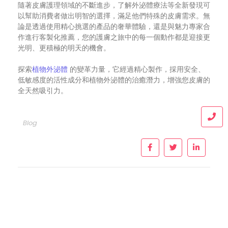
隨著皮膚護理領域的不斷進步，了解外泌體療法等全新發現可
以幫助消費者做出明智的選擇，滿足他們特殊的皮膚需求。無
論是透過使用精心挑選的產品的奢華體驗，還是與魅力專家合
作進行客製化推薦，您的護膚之旅中的每一個動作都是迎接更
光明、更積極的明天的機會。
探索
植物外泌體
的變革力量，它經過精心製作，採用安全、
低敏感度的活性成分和植物外泌體的治癒潛力，增強您皮膚的
全天然吸引力。
Blog