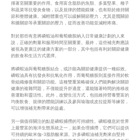
揮著至關重要的作用。食用富含脂肪的魚類、多葉堅果、種子
和蔬菜等抗發炎食物，以及規律的體能鍛煉，也有助於維持關
節和整體健康。減輕體重也可以緩解關節壓力，尤其是髖關節
和膝關節等承重關節的壓力，從而改善功能並減輕疼痛。
對於那些有意將磷蝦油和葡萄糖胺納入日常健康計劃的人來
說，正確的劑量和服用時間至關重要。最終，這些補充劑應該
被視為更廣泛的健康方案的一部分，其中包括有利於關節健康
的飲食和生活方式選擇。
將磷蝦油與葡萄糖胺結合，或許能為關節健康提供一種綜效。
磷蝦油具有抗發炎和抗氧化作用，而葡萄糖胺則直接作用於軟
骨組織修復和關節功能。這種雙重策略確保人們能夠解決關節
健康的複雜問題，不僅能提升舒適度，還能隨著時間的推移改
善運動和靈活性。此外，改變生活方式，包括維持營養豐富的
均衡飲食、規律的體能訓練以及參與瑜珈或皮拉提斯等練習，
可以增強補充劑帶來的益處。
另一個值得關注的點是磷蝦捕撈的可持續性。磷蝦棲息於世界
上最豐富的海洋生態系統之一，如果合理捕撈，它們可以提供
可持續的歐米伽-3脂肪酸來源。許多磷蝦油補充劑來自堅持