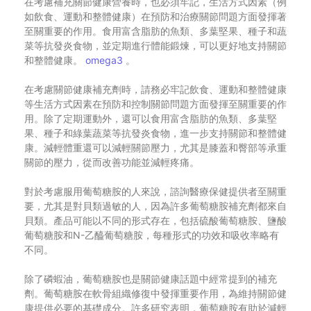
在考慮補充關節健康營養時，也必須牢記，生活方式因素（例
如飲食、運動和整體健康）在預防和治療關節問題方面發揮著
至關重要的作用。食用富含脂肪的魚類、多葉堅果、種子和蔬
菜等抗發炎食物，並定期進行體能鍛煉，可以更好地支持關節
和整體健康。
omega3
。
在考慮關節健康補充劑時，請務必牢記飲食、運動和整體健康
等生活方式因素在預防和控制關節問題方面發揮至關重要的作
用。除了定期運動外，還可以食用富含脂肪的魚類、多葉堅
果、種子和綠葉蔬菜等抗發炎食物，進一步支持關節和整體健
康。減輕體重還可以減輕關節壓力，尤其是膝蓋和臀部等承重
關節的壓力，從而改善功能並減輕疼痛。
對於考慮服用葡萄糖胺的人來說，諮詢醫療保健提供者至關重
要，尤其是對貝類過敏的人，因為許多葡萄糖胺補充劑都來自
貝類。產品可能以不同的形式存在，包括硫酸葡萄糖胺、鹽酸
葡萄糖胺和N-乙醯葡萄糖胺，每種形式的功效和吸收率略有
不同。
除了磷蝦油，葡萄糖胺也是關節健康話題中經常提到的補充
劑。葡萄糖胺在軟骨組織修復中發揮重要作用，為維持關節健
康提供必要的基礎成分。許多研究表明，葡萄糖胺有助於減輕