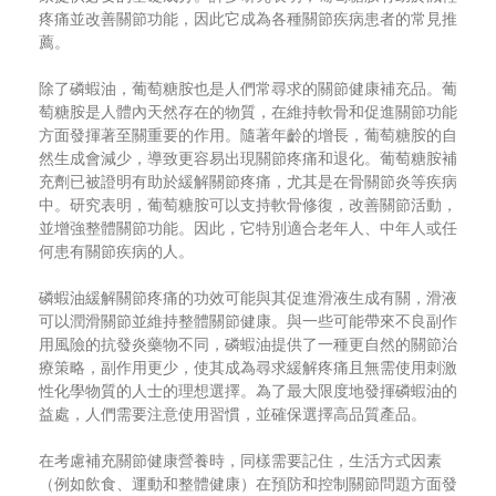
疼痛並改善關節功能，因此它成為各種關節疾病患者的常見推
薦。
除了磷蝦油，葡萄糖胺也是人們常尋求的關節健康補充品。葡
萄糖胺是人體內天然存在的物質，在維持軟骨和促進關節功能
方面發揮著至關重要的作用。隨著年齡的增長，葡萄糖胺的自
然生成會減少，導致更容易出現關節疼痛和退化。葡萄糖胺補
充劑已被證明有助於緩解關節疼痛，尤其是在骨關節炎等疾病
中。研究表明，葡萄糖胺可以支持軟骨修復，改善關節活動，
並增強整體關節功能。因此，它特別適合老年人、中年人或任
何患有關節疾病的人。
磷蝦油緩解關節疼痛的功效可能與其促進滑液生成有關，滑液
可以潤滑關節並維持整體關節健康。與一些可能帶來不良副作
用風險的抗發炎藥物不同，磷蝦油提供了一種更自然的關節治
療策略，副作用更少，使其成為尋求緩解疼痛且無需使用刺激
性化學物質的人士的理想選擇。為了最大限度地發揮磷蝦油的
益處，人們需要注意使用習慣，並確保選擇高品質產品。
在考慮補充關節健康營養時，同樣需要記住，生活方式因素
（例如飲食、運動和整體健康）在預防和控制關節問題方面發