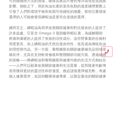
可持續捕撈方法的漁場，確保其產品不會對海洋環境造成負面
影響。相較之下，用於魚油生產的某些魚類的過度捕撈實際上
引發了人們對環境平衡和長期可持續性的擔憂。那些注重環保
選擇的人可能會發現磷蝦油是更符合道德的選擇。
總而言之，磷蝦油為尋求改善關節健康和對抗發炎的人提供了
許多益處。它富含 Omega-3 脂肪酸和蝦紅素，為緩解關節
疼痛和僵硬的人提供了有效的活性成分。這些營養素的生物利
用度更高，加上磷蝦油的天然抗發炎特性，使其成為傳統魚油
的理想替代品。另一方面，葡萄糖胺在關節健康補充品領域堪
稱良伴，尤其在支持軟骨修復和整體關節功能方面。透過細緻
的策略——將磷蝦油和葡萄糖胺與健康均衡的生活方式相結合
——人們可以顯著改善關節健康和生活質量，從而隨著年齡增
長而獲得更好的靈活性和舒適度。務必謹慎選擇補充劑，考慮
個人健康需求，並諮詢醫療保健專家，以製定最佳的關節健康
維護方案。
Blog