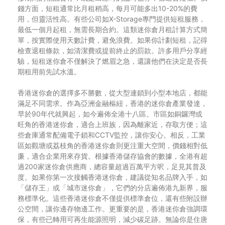
錢方面，短租通常比月租稍高，每月可能多出10-20%的費
用，但靈活性高。有些公司如X-Storage專門提供短租服務，
最低一個月起租，無需長期合約。這類迷你倉月租計算方式簡
單，按實際使用天數計費，避免浪費。如果你計劃短租，記得
檢查退租條款，如清潔費或提前終止的罰款。許多用戶分享經
驗，短租迷你倉不僅解決了燃眉之急，還讓他們在決定是否長
期租用前先試水溫。
香港迷你倉的選擇多不勝數，從大型連鎖到小型本地店，都能
滿足不同需求。作為亞洲金融樞紐，香港的迷你倉產業發達，
早於90年代就興起，如今遍佈全港十八區。市區如銅鑼灣或
旺角的香港迷你倉，適合上班族，因為離家近，存取方便；這
些倉庫通常配備電子鎖和CCTV監控，讓你安心。相反，工業
區如觀塘或荔枝角的香港迷你倉則更注重大空間，價錢相對低
廉，適合企業用來存貨。根據香港儲存協會的數據，全港有超
過200家迷你倉供應商，總容量超過百萬平方呎，足見其普及
度。如果你第一次接觸香港迷你倉，建議從知名品牌入手，如
「儲存王」或「城市迷你倉」，它們的分店遍佈港九新界，服
務標準化。這些香港迷你倉不僅提供標準倉位，還有些附設辦
公空間，讓你邊存物邊工作。更重要的是，香港迷你倉強調環
保，有些已轉用可再生能源照明，減少碳足跡。無論你是住唐