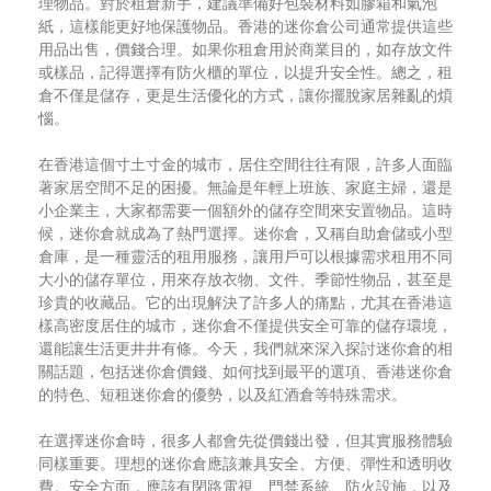
理物品。對於租倉新手，建議準備好包裝材料如膠箱和氣泡
紙，這樣能更好地保護物品。香港的迷你倉公司通常提供這些
用品出售，價錢合理。如果你租倉用於商業目的，如存放文件
或樣品，記得選擇有防火櫃的單位，以提升安全性。總之，租
倉不僅是儲存，更是生活優化的方式，讓你擺脫家居雜亂的煩
惱。
在香港這個寸土寸金的城市，居住空間往往有限，許多人面臨
著家居空間不足的困擾。無論是年輕上班族、家庭主婦，還是
小企業主，大家都需要一個額外的儲存空間來安置物品。這時
候，迷你倉就成為了熱門選擇。迷你倉，又稱自助倉儲或小型
倉庫，是一種靈活的租用服務，讓用戶可以根據需求租用不同
大小的儲存單位，用來存放衣物、文件、季節性物品，甚至是
珍貴的收藏品。它的出現解決了許多人的痛點，尤其在香港這
樣高密度居住的城市，迷你倉不僅提供安全可靠的儲存環境，
還能讓生活更井井有條。今天，我們就來深入探討迷你倉的相
關話題，包括迷你倉價錢、如何找到最平的選項、香港迷你倉
的特色、短租迷你倉的優勢，以及紅酒倉等特殊需求。
在選擇迷你倉時，很多人都會先從價錢出發，但其實服務體驗
同樣重要。理想的迷你倉應該兼具安全、方便、彈性和透明收
費。安全方面，應該有閉路電視、門禁系統、防火設施，以及