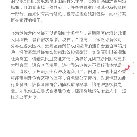
的珍藏如勃艮第或波爾多酒能長久保存。香港作為亞洲葡萄酒
樞紐，紅酒倉市場正蓬勃發展，許多收藏家已將其視為投資的
一部分。如果你有高端酒款，投資紅酒倉絕對值得，而非將其
擠在家裡的櫃子。
香港迷你倉的發展可以追溯到十多年前，當時隨著經濟起飛和
人口增長，儲存需求激增。現在，全港有上百家迷你倉公司，
分布在各大區域。港島區如灣仔或銅鑼灣的迷你倉適合高端用
戶，提供豪華設施如智能鎖和監控攝像頭；九龍區則以荃灣和
旺角為主，價錢親民且交通方便；新界如元朗或沙田則有更多
大型倉庫，適合企業租用。這些香港迷你倉不僅服務本地居
民，還吸引了外籍人士和跨境電商用戶。例如，一個小型企業
可能租用迷你倉來存放庫存，避免辦公室擁擠。政府也鼓勵此
行業發展，許多倉庫符合消防和環保標準，讓用戶無後顧之
憂。如果你正在尋找香港迷你倉，建議從地鐵站附近入手，這
樣進出更方便。
在都市生活節奏越來越快、居住空間越來越有限的今天，迷你
倉已經成為不少香港人整理生活、釋放空間的重要選擇。無論
是家庭換季衣物、嬰兒用品、運動器材、文件收藏，還是搬屋
過渡期暫存物品，迷你倉都能提供一個靈活又實用的解決方
案。對於需要額外收納空間的人來說，迷你倉不只是單純的