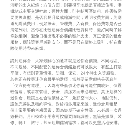
清晰的出入紀錄；方便方面，則要視乎地點是否接近住宅、港
鐵站或主要交通幹線；彈性方面，則包括可否短租、能否按需
要更換倉型、是否容易升級或縮減空間；透明收費方面，則應
避免隱藏費用，例如按金、管理費、入倉費、保險費等是否已
清楚列明。當你在比較迷你倉價錢比較資料時，最好同時了解
條款細則，避免日後出現不必要的額外支出。真正優質的租倉
服務，應該讓客戶感到安心，而不是只在價格上吸引，卻在實
際使用時帶來麻煩。
講到迷你倉，大家最關心的通常就是迷你倉價錢。不同地區、
不同規格、不同配套的迷你倉價錢差異可以很大，有些主打最
平價，有些則著重恆溫、防潮、保安、24小時出入等服務。
若你正在搜尋迷你倉最平的選擇，當然要留意價格是否真的
「便宜得有道理」，因為有些低價迷你倉可能空間較細、位置
較偏遠，或者在管理、安全、清潔方面未必理想。真正划算的
迷你倉，應該是在合理價格之下，兼顧空間大小、地點便利、
設施完善以及租約彈性。對於很多用家來說，迷你倉月租是一
個非常重要的考慮因素，因為短期不確定性高，未必想一次過
簽長約。月租模式令用家可按需要隨時調整，無論是搬屋、裝
修、轉工、旅行，甚至短期儲物需求，都可以更靈活地安排。