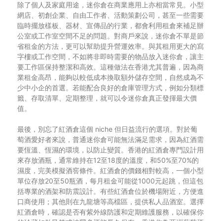
除了個人及家庭用途，迷你倉在商業應用上亦相當常見。小型
網店、初創企業、自由工作者、活動策劃公司，甚至一些需要
臨時擺放樣板、器材、宣傳品的行業，都會利用租倉來補足辦
公室或工作室空間不足的問題。對商戶來說，迷你倉不單是節
省租金的方法，更可以幫助提升營運效率。與其租用更大的寫
字樓或工作空間，不如將非即時需要的物品放入迷你倉，讓主
要工作區保持整潔和高效。這種做法在香港尤其普遍，因為商
業租金高昂，能夠以較低成本換取額外儲存空間，自然成為不
少中小企的首選。若能配合良好的倉庫管理方式，例如分類標
籤、存取清單、定期整理，就可以令迷你倉真正發揮最大價
值。
最後，別忘了紅酒倉這個 niche 但日益流行的選項。對於葡
萄酒愛好者來說，普通迷你倉可能無法滿足需求，因為紅酒需
要恆溫、恆濕的環境，以防止變質。香港的紅酒倉專門設計用
來存放酒瓶，通常維持在12至18度的溫度，和50%至70%的
濕度，完美模擬酒窖條件。紅酒倉的價錢相對較高，一個小型
單位存放20至50瓶酒，每月租金可能從1000元起跳，但這包
括專業的酒架和防震設計。有些紅酒倉位於機場附近，方便進
口商使用；其他則在九龍塘等高檔區，提供私人品酒室。選擇
紅酒倉時，確認是否有紫外線防護和定期維護服務，以確保你