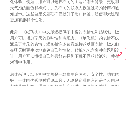
化体验。例如，用户可以选择不同的主题和聊天背景，更改聊
天气泡的颜色和样式，并为不同的联系人设置独特的铃声和通
知提示。这些自定义选项不仅提升了用户体验，还使聊天过程
更加有趣和个性化。
此外，《纸飞机》中文版还提供了丰富的表情包和贴纸包，让
用户可以增加聊天的趣味性和表现力。《纸飞机》的表情不仅
涵盖了常见的表情，还包括许多创意独特的动画表情，让人们
在聊天时更生动地表达自己的情绪。贴纸包包含多种主题和设
计，用户可以根据自己的喜好选择和下载不同的贴纸包，并在
对话中使用。
总体来说，纸飞机中文版是一款集用户体验、安全性、功能体
验于一体的优秀即时通讯工具，无论是企业用户还是个人用户
都能从中获益。通过不断的更新和改进，纸飞机将继续引领即
时通讯工具的发展潮流，为国际用户提供更好的用户体验和更
高的安全性。
随着越来越多人对于通讯工具的需求越来越大，纸飞机中文版
的未来也充满无限可能。Telegram团队将继续致力于提升纸
飞机的功能和体验，推出更多实用的新功能并优化现有功能，
让人们能够更方便、更安全地交流。无论是添加新的加密技术