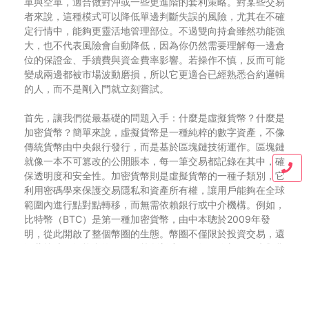
單與空單，適合做對沖或一些更進階的套利策略。對某些交易
者來說，這種模式可以降低單邊判斷失誤的風險，尤其在不確
定行情中，能夠更靈活地管理部位。不過雙向持倉雖然功能強
大，也不代表風險會自動降低，因為你仍然需要理解每一邊倉
位的保證金、手續費與資金費率影響。若操作不慎，反而可能
變成兩邊都被市場波動磨損，所以它更適合已經熟悉合約邏輯
的人，而不是剛入門就立刻嘗試。
首先，讓我們從最基礎的問題入手：什麼是虛擬貨幣？什麼是
加密貨幣？簡單來說，虛擬貨幣是一種純粹的數字資產，不像
傳統貨幣由中央銀行發行，而是基於區塊鏈技術運作。區塊鏈
就像一本不可篡改的公開賬本，每一筆交易都記錄在其中，確
保透明度和安全性。加密貨幣則是虛擬貨幣的一種子類別，它
利用密碼學來保護交易隱私和資產所有權，讓用戶能夠在全球
範圍內進行點對點轉移，而無需依賴銀行或中介機構。例如，
比特幣（BTC）是第一種加密貨幣，由中本聰於2009年發
明，從此開啟了整個幣圈的生態。幣圈不僅限於投資交易，還
涵蓋挖礦、智能合約、NFT等創新應用。如果你想了解虛擬貨
幣怎麼玩，第一步就是選擇一個可靠的交易所。BingX交易所
正是台灣用戶的最愛，因為它提供完整的中文介面、24小時
客服支援，以及豐富的教學影片，讓新手能快速上手而不會迷
失方向。