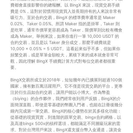
費都會直接影響你的總報酬。以 BingX 來說，現貨交易手續
費是 0%，這對於習慣用現貨買入並長期持有的人來說非常有
吸引力。至於合約交易，BingX 的標準費率通常是 Maker
0.02%、Taker 0.05%。所謂 Maker 指的是掛單，Taker 則
是吃單，通常市價單更容易成為 Taker，限價單則比較有機會
成為 Maker。舉例來說，如果你進行一筆 10,000 USDT 的
合約交易，並且是以 Taker 身分成交，那麼手續費就是
10,000 × 0.05% = 5 USDT。這看起來似乎不多，但如果你
頻繁交易，或是單筆金額較大，累積下來的成本就會非常可
觀，因此理解 BingX 手續費計算方式對每位交易者都很重
要。
BingX交易所成立於2018年，短短幾年內已擴展到超過100個
國家，擁有數百萬活躍用戶。它不僅是現貨交易的平台，更專
注於衍生品如合約交易，讓用戶能以小博大。作為幣盈
（biying）的合作夥伴，我們經常收到用戶反饋，BingX的介
面簡潔直觀，即使是零基礎的幣圈入門者，也能在註冊後幾分
鐘內完成第一筆交易。BingX的核心優勢在於其多樣化功能：
從基礎的現貨買賣，到進階的跟單交易、bingx合約網格，以
及高達bingx 500x的槓桿選項，都能滿足不同層級玩家的需
求。對於台灣用戶來說，BingX還支援台幣入金通道，讓資金