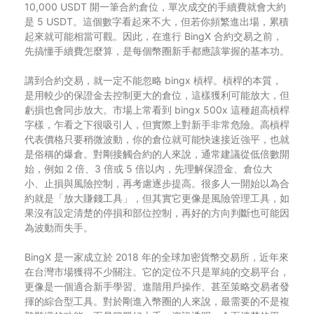
10,000 USDT 開一筆合約倉位，單次成交的手續費就會大約
是 5 USDT。這個數字看起來不大，但若你頻繁進出場，累積
起來就可能相當可觀。因此，在進行 BingX 合約交易之前，
先搞懂手續費怎麼算，是每個幣圈新手都應該掌握的基本功。
講到合約交易，就一定不能忽略 bingx 槓桿。槓桿的本質，
是用較少的保證金去控制更大的倉位，這樣獲利可能放大，但
虧損也會同步放大。市場上常看到 bingx 500x 這種超高槓桿
字樣，乍看之下很吸引人，但實際上對新手非常危險。高槓桿
代表價格只要稍微波動，你的倉位就可能快速接近強平，也就
是俗稱的爆倉。對剛接觸合約的人來說，通常建議從低倍數開
始，例如 2 倍、3 倍或 5 倍以內，先理解保證金、倉位大
小、止損與風險控制，再考慮逐步提高。很多人一開始以為合
約就是「放大賺錢工具」，但其實它更像是風險管理工具，如
果沒有設定清楚的停損和部位控制，再好的方向判斷也可能因
為波動而失手。
BingX 是一家成立於 2018 年的全球加密貨幣交易所，近年來
在台灣市場獲得不少關注。它的定位不只是單純的交易平台，
更像是一個適合新手學習、進階用戶操作、甚至策略交易者發
揮的綜合型工具。對於剛進入幣圈的人來說，最需要的不是複