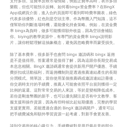
支付多頭。這費率反映市場情緒，例如正費率高時，表示多頭
樂觀，但也可能預示反轉。如何看bingx资金费率？在BingX
App或網頁介面，進入合約頁面即可看到即時費率圖表，綠色
代表多頭優勢，紅色則是空頭主導。作為幣圈入門知識，這不
僅幫助你判斷進場時機，還能優化持倉策略。例如，在資金費
率 bingx為負時，做多可能獲得額外收益，因為空頭會補貼
你。biying的教學資源中，有專門的資金費率 bingx說明影
片，讓你輕鬆理解這抽象概念，避免因忽略費率而蒙受損失。
除了基本費率，很多新手也會問 bingx 邀請碼和 bingx 返佣
是不是值得用。答案通常是值得了解，因為這跟你長期交易成
本息息相關。BingX 邀請碼通常會提供新用戶開戶優惠、手續
費折扣或活動福利，而返佣機制則是透過推薦連結產生的長期
分潤模式。簡單說，當你使用某個推薦碼或邀請連結註冊後，
你交易時支付的手續費，推薦人可能會依照平台規則獲得一定
比例的返還。這對常常交易的人來說，等於是變相降低成本。
若你是剛進幣圈的新手，也可以優先關注是否有中文教學、客
服支援和操作資源，因為有些時候比起短期優惠，完整的學習
支援更實用。若能透過合適的 BingX 邀請碼開戶，通常可以
把手續費減免和額外學習資源一起考慮，對新手會更友善。
談到交易所的核心吸引力，手續費絕對是用戶最在意的部分。