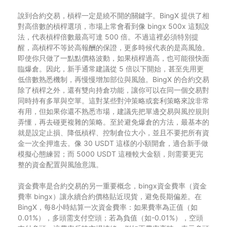
說到合約交易，槓桿一定是繞不開的關鍵字。BingX 提供了相
對高倍數的槓桿選項，市場上常會看到像 bingx 500x 這類說
法，代表槓桿倍數最高可達 500 倍。不過這裡必須特別提
醒，高槓桿不等於高報酬的保證，更多時候代表的是高風險。
即使你只做了一點點價格波動，如果槓桿過高，也可能很快面
臨爆倉。因此，新手通常建議從 5 倍以下開始，甚至先用更
低倍數熟悉機制，再慢慢增加部位與風險。BingX 的合約交易
除了槓桿之外，還有雙向持倉功能，讓你可以在同一個交易對
同時持有多單與空單。這對某些對沖策略或套利策略來說非常
有用，但如果你還不熟悉市場，建議先把單邊交易與風控規則
弄懂，再去碰更複雜的策略。至於避免爆倉的方法，最基本的
就是設定止損、降低槓桿、控制倉位大小，並且不要把所有資
金一次全押進去。像 30 USDT 這樣的小額開倉，適合新手做
模擬心態練習；而 5000 USDT 這種較大金額，則需要更完
整的資金配置與風險意識。
資金費率是合約交易的另一重要概念，bingx資金費率（資金
費率 bingx）讓永續合約價格貼近現貨，避免長期偏差。在
BingX，每8小時結算一次資金費率：如果費率為正值（如
0.01%），多頭需支付空頭；若為負值（如-0.01%），空頭