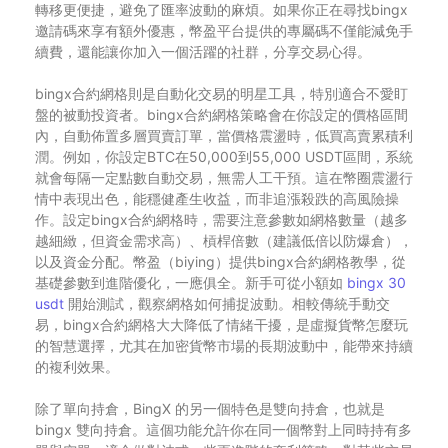
轉移更便捷，避免了匯率波動的麻煩。如果你正在尋找bingx
邀請碼來享有額外優惠，幣盈平台提供的專屬碼不僅能減免手
續費，還能讓你加入一個活躍的社群，分享交易心得。
bingx合約網格則是自動化交易的明星工具，特別適合不愛盯
盤的被動投資者。bingx合約網格策略會在你設定的價格區間
內，自動佈置多層買賣訂單，當價格震盪時，低買高賣累積利
潤。例如，你設定BTC在50,000到55,000 USDT區間，系統
就會每隔一定點數自動交易，無需人工干預。這在幣圈震盪行
情中表現出色，能穩健產生收益，而非追漲殺跌的高風險操
作。設定bingx合約網格時，需要注意參數如網格數量（越多
越細緻，但資金需求高）、槓桿倍數（建議低倍以防爆倉），
以及資金分配。幣盈（biying）提供bingx合約網格教學，從
基礎參數到進階優化，一應俱全。新手可從小額如
bingx 30
usdt
開始測試，觀察網格如何捕捉波動。相較傳統手動交
易，bingx合約網格大大降低了情緒干擾，是虛擬貨幣怎麼玩
的智慧選擇，尤其在加密貨幣市場的長期波動中，能帶來持續
的複利效果。
除了單向持倉，BingX 的另一個特色是雙向持倉，也就是
bingx 雙向持倉。這個功能允許你在同一個幣對上同時持有多