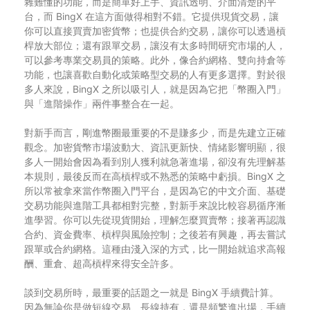
雜難懂的功能，而是簡單好上手、資訊透明、介面清楚的平
台，而 BingX 在這方面做得相對不錯。它提供現貨交易，讓
你可以直接買賣加密貨幣；也提供合約交易，讓你可以透過槓
桿放大部位；還有跟單交易，讓沒有太多時間研究市場的人，
可以參考專業交易員的策略。此外，像合約網格、雙向持倉等
功能，也讓喜歡自動化或策略型交易的人有更多選擇。對於很
多人來說，BingX 之所以吸引人，就是因為它把「幣圈入門」
與「進階操作」兩件事整合在一起。
對新手而言，剛進幣圈最重要的不是賺多少，而是先建立正確
觀念。加密貨幣市場波動大、資訊更新快、情緒影響明顯，很
多人一開始會因為看到別人獲利就急著進場，卻沒有先理解基
本規則，最後反而在高槓桿或不熟悉的策略中虧損。BingX 之
所以常被拿來當作幣圈入門平台，是因為它的中文介面、基礎
交易功能與進階工具都相對完整，對新手來說比較容易循序漸
進學習。你可以先從現貨開始，理解怎麼買賣幣；接著再認識
合約、資金費率、槓桿與風險控制；之後若有興趣，再去嘗試
跟單或合約網格。這種由淺入深的方式，比一開始就追求高報
酬、重倉、超高槓桿來得安全許多。
談到交易所時，最重要的話題之一就是 BingX 手續費計算。
因為無論你是做短線交易、長線持有，還是頻繁進出場，手續