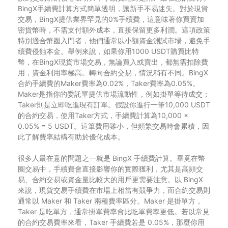
BingX手續費計算方式簡單透明，讓新手不易迷失。對於現貨
交易，BingX提供業界罕見的0%手續費，這意味著你買賣加
密貨幣時，不需支付額外成本，直接保留更多利潤。這項政策
特別適合幣圈入門者，他們通常以小額資金測試市場，避免手
續費侵蝕本金。舉例來說，如果你用1000 USDT購買比特
幣，在BingX現貨市場交易，無論買入或賣出，都無需扣除費
用，資金利用率極高。轉向合約交易，情況稍有不同。BingX
合約手續費的Maker費率為0.02%，Taker費率為0.05%。
Maker是指你的委託單提供市場流動性，例如掛單等待成交；
Taker則是立即吃進現有訂單。假設你進行一筆10,000 USDT
的合約交易，使用Taker方式，手續費計算為10,000 ×
0.05% = 5 USDT。這筆費用雖小，但頻繁交易時會累積，因
此了解費率結構有助於優化成本。
很多人最在意的問題之一就是 BingX 手續費計算。畢竟在幣
圈交易中，手續費會直接影響你的實際獲利，尤其是高頻交
易、合約交易或資金量比較大的用戶更需要注意。以 BingX
來說，現貨交易手續費在市場上相當有競爭力，而合約交易則
通常以 Maker 和 Taker 兩種費率區分。Maker 是掛單方，
Taker 是吃單方，通常掛單費率會比吃單費率更低。若以常見
的合約交易費率來看，Taker 手續費若是 0.05%，那麼你用