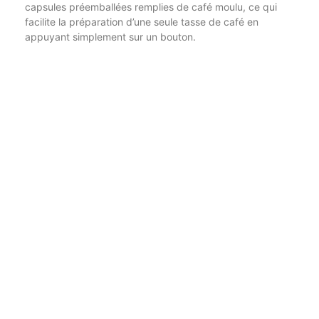
capsules préemballées remplies de café moulu, ce qui
facilite la préparation d’une seule tasse de café en
appuyant simplement sur un bouton.
En plus des machines à café, les amateurs de café
comptent également sur une variété d’accessoires pour
améliorer leur expérience de préparation. Des moulins à
café aux mousseurs à lait en passant par les appareils à
mélanger, ces accessoires aident les amateurs de café à
obtenir la meilleure tasse de café à chaque fois. Les
moulins à café, par exemple, vous permettent de moudre
des grains frais selon la grossièreté souhaitée,
garantissant ainsi un maximum de saveur et de parfum
dans chaque tasse. Les mousseurs à lait, en revanche,
sont nécessaires pour développer une mousse veloutée
pour les lattés, les cappuccinos et autres boissons à base
de café. Et les outils de mélange aident à garantir un
tassement régulier lors du chargement des locaux à
expresso directement dans le porte-filtre, provoquant un
café doux et bien équilibré.