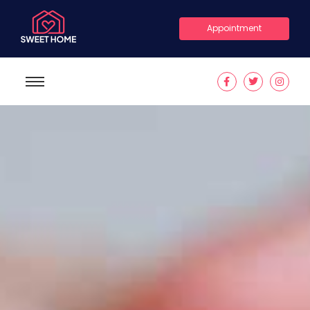
Appointment