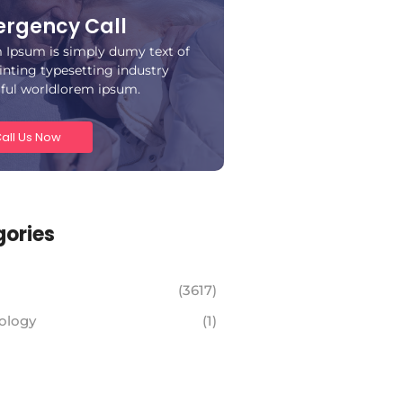
rgency Call
 Ipsum is simply dumy text of
inting typesetting industry
iful worldlorem ipsum.
all Us Now
ories
(3617)
ology
(1)