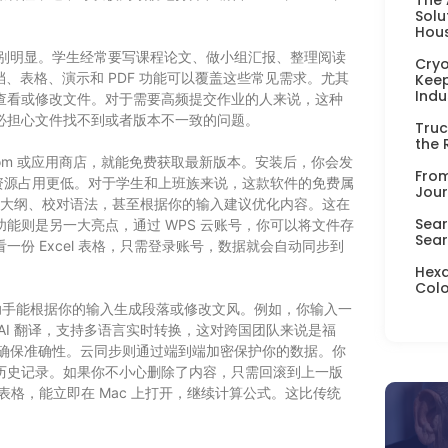
Solu
Hou
特别明显。学生经常要写课程论文、做小组汇报、整理阅读
Cryo
文档、表格、演示和 PDF 功能可以覆盖这些常见需求。尤其
Keep
Indu
查看或修改文件。对于需要高频提交作业的人来说，这种
必担心文件找不到或者版本不一致的问题。
Truc
the 
s.com 或应用商店，就能免费获取最新版本。安装后，你会发
From
度更快，资源占用更低。对于学生和上班族来说，这款软件的免费属
Jour
生成大纲、校对语法，甚至根据你的输入建议优化内容。这在
Sear
能则是另一大亮点，通过 WPS 云账号，你可以将文件存
Sear
份 Excel 表格，只需登录账号，数据就会自动同步到
Hexa
Colo
I 写作助手能根据你的输入生成段落或修改文风。例如，你输入一
AI 翻译，支持多语言实时转换，这对跨国团队来说是福
，确保准确性。云同步则通过端到端加密保护你的数据。你
历史记录。如果你不小心删除了内容，只需回滚到上一版
l 表格，能立即在 Mac 上打开，继续计算公式。这比传统