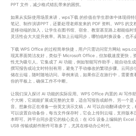
PPT 文件，减少格式错乱带来的困扰。
如果从实际使用场景来讲，wps下载 的价值在学生群体中体现得
笔记、制作演讲PPT，还要处理老师发来的 PDF 资料。WPS 的
是移动端的加入，让学生在图书馆、宿舍、教室甚至路上都能临时
灵活性会大大提升效率。再加上云端同步，哪怕临时换设备，也不
下载 WPS Office 的过程简单快捷，用户只需访问官方网站 wp
现其界面简洁友好，类似于 Microsoft Office，但加载速
性尤为吸引人。它集成了 AI 功能，例如智能写作助手，能自动
撰写报告或论文时特别有用，避免了手动修改的繁琐步骤。云同步功
储在云端，随时随地访问。举例来说，如果你正在旅行中，需要查看一
你的平板上，确保工作不中断。
让我们深入探讨 AI 功能的实际应用。WPS Office 内置的 A
个大纲，它就能扩展成完整的文章，适合写报告或邮件。另一个是 
音。想象你正在准备一份英文演示文稿，AI 可以自动翻译成中文
可以设置自动备份，每当文件保存时，它会上传到云端，支持版本
本即可。跨平台同步是它的核心卖点：在 iOS 设备上编辑的 Exce
USB 传输或邮件附件可靠多了，尤其在移动办公时代。