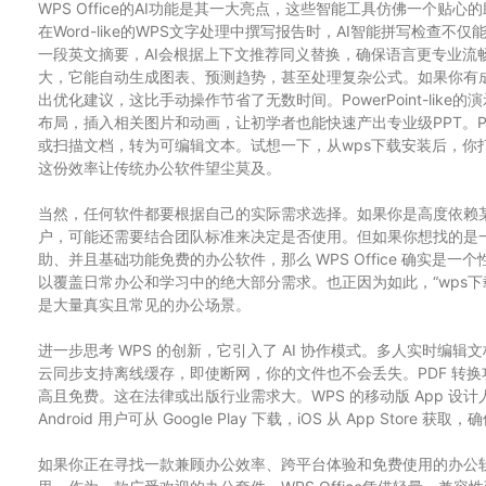
WPS Office的AI功能是其一大亮点，这些智能工具仿佛一个
在Word-like的WPS文字处理中撰写报告时，AI智能拼写检
一段英文摘要，AI会根据上下文推荐同义替换，确保语言更专业流畅。在
大，它能自动生成图表、预测趋势，甚至处理复杂公式。如果你有成
出优化建议，这比手动操作节省了无数时间。PowerPoint-lik
布局，插入相关图片和动画，让初学者也能快速产出专业级PPT。P
或扫描文档，转为可编辑文本。试想一下，从wps下载安装后，你打
这份效率让传统办公软件望尘莫及。
当然，任何软件都要根据自己的实际需求选择。如果你是高度依赖
户，可能还需要结合团队标准来决定是否使用。但如果你想找的是一
助、并且基础功能免费的办公软件，那么 WPS Office 确实
以覆盖日常办公和学习中的绝大部分需求。也正因为如此，“wps
是大量真实且常见的办公场景。
进一步思考 WPS 的创新，它引入了 AI 协作模式。多人实时编辑文档
云同步支持离线缓存，即使断网，你的文件也不会丢失。PDF 转换功能
高且免费。这在法律或出版行业需求大。WPS 的移动版 App 
Android 用户可从 Google Play 下载，iOS 从 App Store 获取
如果你正在寻找一款兼顾办公效率、跨平台体验和免费使用的办公软