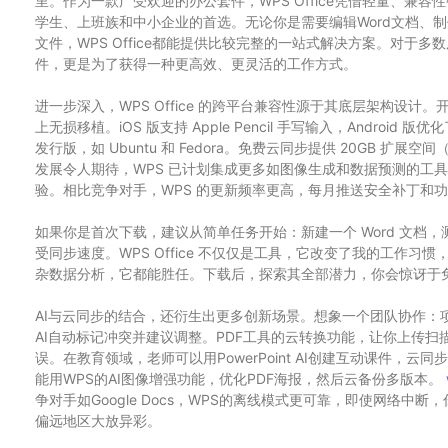
里。作为一款广受欢迎的办公套件，WPS Office凭借轻量、兼
学生、上班族和中小企业的首选。无论你是需要编辑Word文档、制作Ex
文件，WPS Office都能提供比较完整的一站式解决方案。对于
件，更是为了获得一种更高效、更灵活的工作方式。
进一步深入，WPS Office 的跨平台兼容性源于其底层架构设计。开
上无损移植。iOS 版支持 Apple Pencil 手写输入，Androi
发行版，如 Ubuntu 和 Fedora。免费云同步提供 20GB 扩
发展令人期待，WPS 已计划集成更多如图像生成和数据预测的工
验。相比竞争对手，WPS 的更新频率更高，每月推送安全补丁和
如果你是首次下载，建议从简单任务开始：新建一个 Word 文档，
受同步速度。WPS Office 不仅仅是工具，它改变了我的工作
杂数据分析，它都能胜任。下载后，探索其全部潜力，你会惊讶于
AI与云同步的结合，还衍生出更多创新场景。想象一个团队协作：项
AI自动标记冲突并建议调整。PDF工具的云转换功能，让你上传扫描
误。在教育领域，老师可以用PowerPoint AI创建互动课件，
能用WPS的AI图像增强功能，优化PDF海报，然后云备份多版本。
争对手如Google Docs，WPS的离线模式更可靠，即使网络
偏远地区大放异彩。