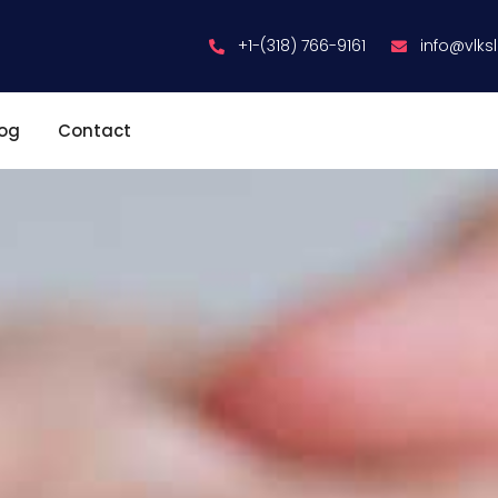
+1-(318) 766-9161
info@vlks
log
Contact