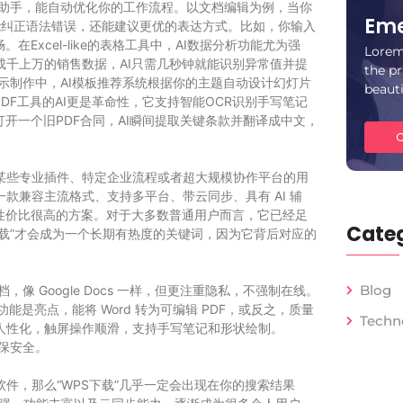
贴心的助手，能自动优化你的工作流程。以文档编辑为例，当你
Eme
查不仅能纠正语法错误，还能建议更优的表达方式。比如，你输入
Excel-like的表格工具中，AI数据分析功能尤为强
Lorem
千上万的销售数据，AI只需几秒钟就能识别异常值并提
the pr
e的演示制作中，AI模板推荐系统根据你的主题自动设计幻灯片
beaut
DF工具的AI更是革命性，它支持智能OCR识别手写笔记
开一个旧PDF合同，AI瞬间提取关键条款并翻译成中文，
C
某些专业插件、特定企业流程或者超大规模协作平台的用
款兼容主流格式、支持多平台、带云同步、具有 AI 辅
是一个性价比很高的方案。对于大多数普通用户而言，它已经足
Categ
下载”才会成为一个长期有热度的关键词，因为它背后对应的
Blog
，像 Google Docs 一样，但更注重隐私，不强制在线。
是亮点，能将 Word 转为可编辑 PDF，或反之，质量
Techn
设计人性化，触屏操作顺滑，支持手写笔记和形状绘制。
，确保安全。
件，那么“WPS下载”几乎一定会出现在你的搜索结果