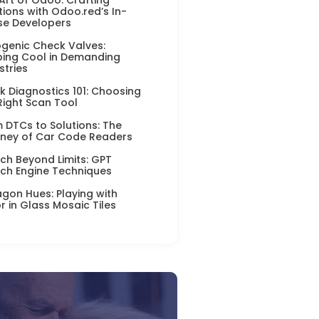
tions with Odoo.red’s In-
se Developers
genic Check Valves:
ing Cool in Demanding
stries
k Diagnostics 101: Choosing
Right Scan Tool
 DTCs to Solutions: The
ney of Car Code Readers
ch Beyond Limits: GPT
ch Engine Techniques
gon Hues: Playing with
r in Glass Mosaic Tiles