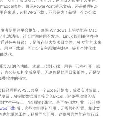
容性强、功能丰富以及云同步能力，逐渐成为很多个人用户、
cel表格、展示PowerPoint演示文稿，还是处理PDF
多数用户来说，选择WPS下载，不只是为了获得一个办公软
发者使用跨平台框架，确保 Windows 上的功能在 Mac
d 版优化了电池消耗，让长时间使用不发热。Linux 版则兼容多种
展空间（通过任务解锁），足够存储大型项目文件。AI 功能的未来
具。用户下载后，可自定义主题和快捷键，提升个性化体
功能迭代。
测试 AI 润色功能。然后上传到云端，用另一设备打开，感
习惯，让办公从负担变成享受。无论你是处理日常邮件，还是复
免费软件的强大。
目经理用WPS云共享一个Excel计划表，成员实时编辑，
发票，AI提取数据后直接导入Excel，避免手动输入错
云同步到学生平板上，实现翻转课堂。甚至在创意行业，设计师
wps下载
后，这些功能即刻可用，无需额外配置。相比竞
中断，你也能继续工作，稍后同步即可。这份可靠性能在旅行或